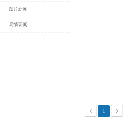
图片新闻
局情要闻
1